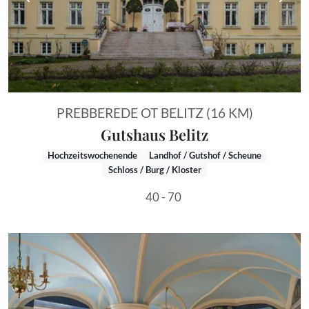
Vorheriges Bild
Näch
PREBBEREDE OT BELITZ (16 KM)
Gutshaus Belitz
Hochzeitswochenende
Landhof / Gutshof / Scheune
Schloss / Burg / Kloster
40 - 70