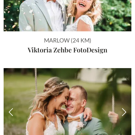
MARLOW (24 KM)
Viktoria Zehbe FotoDesign
Vorheriges Bild
Näch