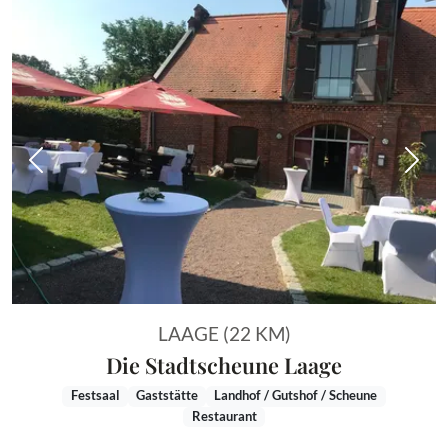
Vorheriges Bild
Näch
LAAGE (22 KM)
Die Stadtscheune Laage
Festsaal
Gaststätte
Landhof / Gutshof / Scheune
Restaurant