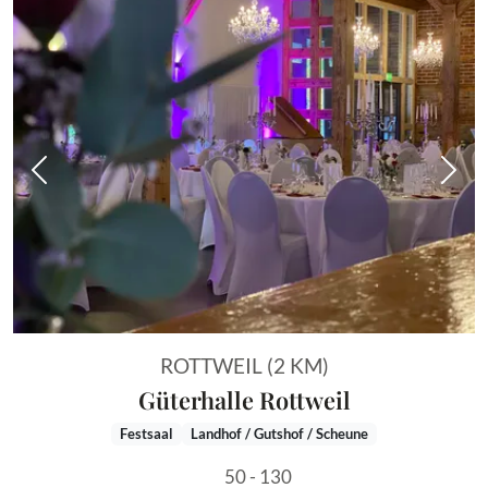
Vorheriges Bild
Näch
ROTTWEIL (2 KM)
Güterhalle Rottweil
Festsaal
Landhof / Gutshof / Scheune
50 - 130