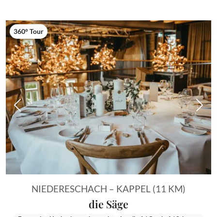
360° Tour
Vorheriges Bild
Näch
NIEDERESCHACH – KAPPEL (11 KM)
die Säge