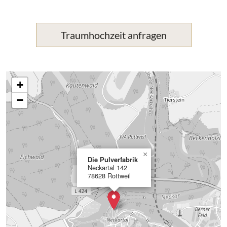
Traumhochzeit anfragen
+
−
×
Die Pulverfabrik
Neckartal 142
78628 Rottweil