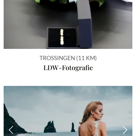
Vorheriges Bild
Näch
TROSSINGEN (11 KM)
LDW-Fotografie
Vorheriges Bild
Näch