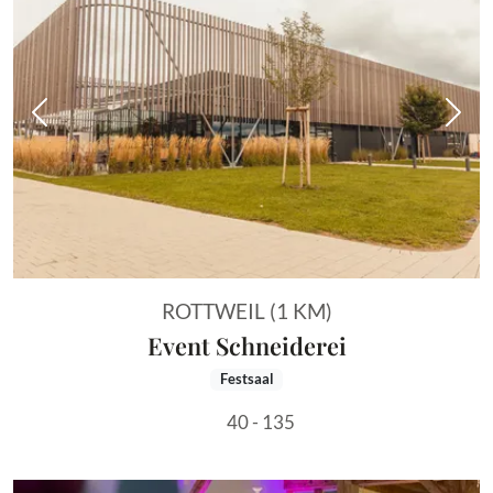
Vorheriges Bild
Näch
ROTTWEIL (1 KM)
Event Schneiderei
Festsaal
40 - 135