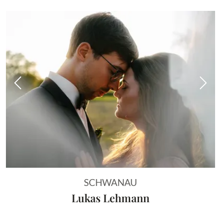
Vorheriges Bild
Näch
SCHWANAU
Lukas Lehmann