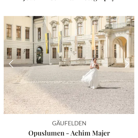
Vorheriges Bild
Näch
GÄUFELDEN
Opuslumen - Achim Majer