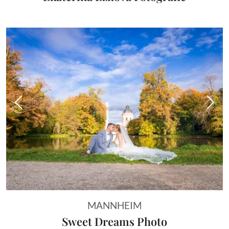
Vorheriges Bild
Näch
MANNHEIM
Sweet Dreams Photo