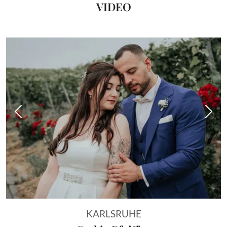
VIDEO
Vorheriges Bild
Näch
KARLSRUHE