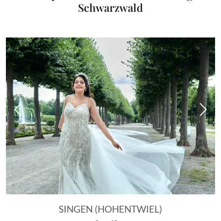
Schwarzwald
Vorheriges Bild
Näch
SINGEN (HOHENTWIEL)