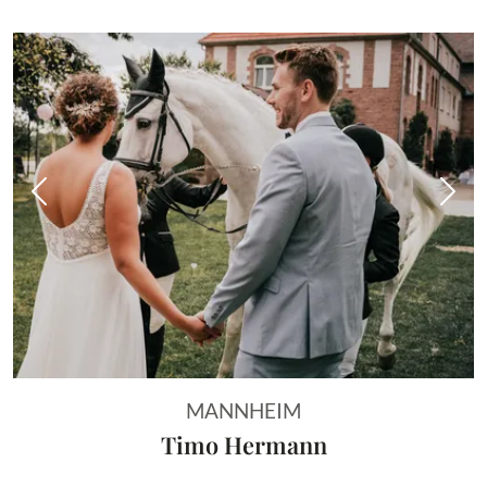
Vorheriges Bild
Näch
MANNHEIM
Timo Hermann