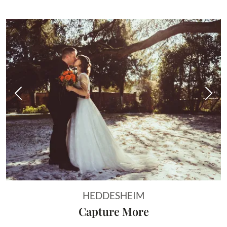
Vorheriges Bild
Näch
HEDDESHEIM
Capture More