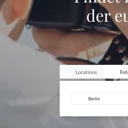
der e
Locations
Fot