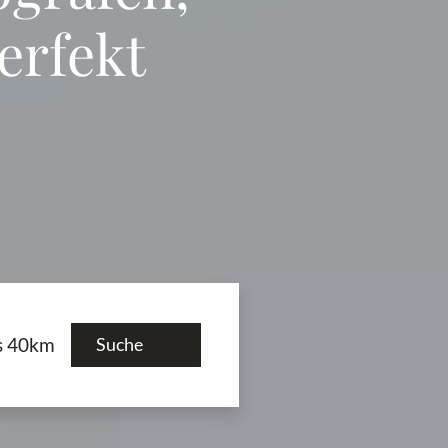
erfekt
s 40km
Suche