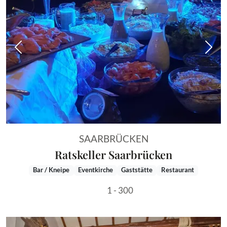
Vorheriges Bild
Näch
SAARBRÜCKEN
Ratskeller Saarbrücken
Bar / Kneipe
Eventkirche
Gaststätte
Restaurant
1 - 300