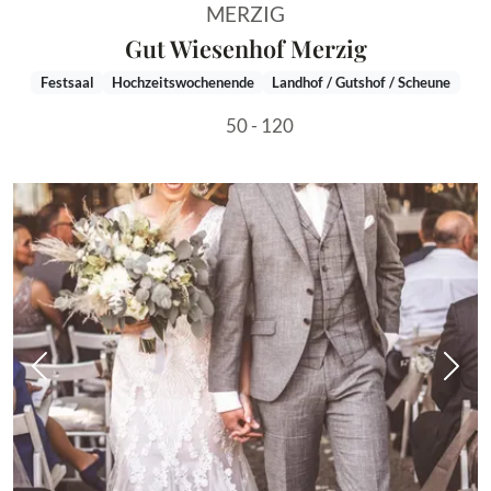
MERZIG
Gut Wiesenhof Merzig
Festsaal
Hochzeitswochenende
Landhof / Gutshof / Scheune
50 - 120
Vorheriges Bild
Näch