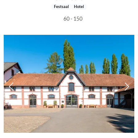
Festsaal
Hotel
60 - 150
Vorheriges Bild
Näch