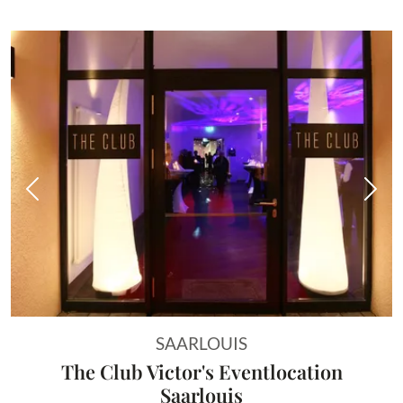
Vorheriges Bild
Näch
SAARLOUIS
The Club Victor's Eventlocation
Saarlouis