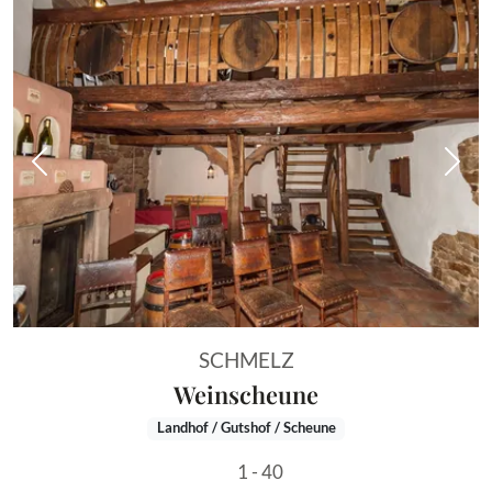
Vorheriges Bild
Näch
SCHMELZ
Weinscheune
Landhof / Gutshof / Scheune
1 - 40