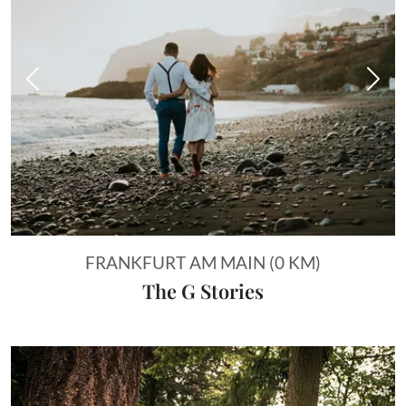
Vorheriges Bild
Näch
FRANKFURT AM MAIN (0 KM)
The G Stories