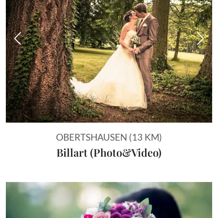
Vorheriges Bild
Näch
OBERTSHAUSEN (13 KM)
Billart (Photo&Video)