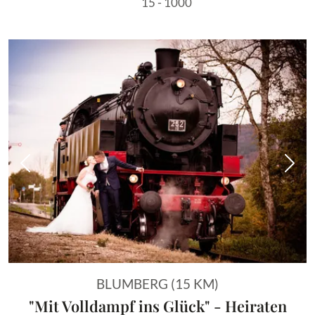
15 - 1000
Vorheriges Bild
Näch
BLUMBERG (15 KM)
"Mit Volldampf ins Glück" - Heiraten