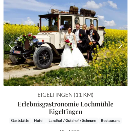
Vorheriges Bild
Näch
EIGELTINGEN (11 KM)
Erlebnisgastronomie Lochmühle
Eigeltingen
Gaststätte
Hotel
Landhof / Gutshof / Scheune
Restaurant