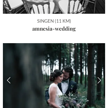
SINGEN (11 KM)
amnesia-wedding
Vorheriges Bild
Näch