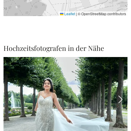
Leaflet
|
© OpenStreetMap contributors
Hochzeitsfotografen in der Nähe
Vorheriges Bild
Näch