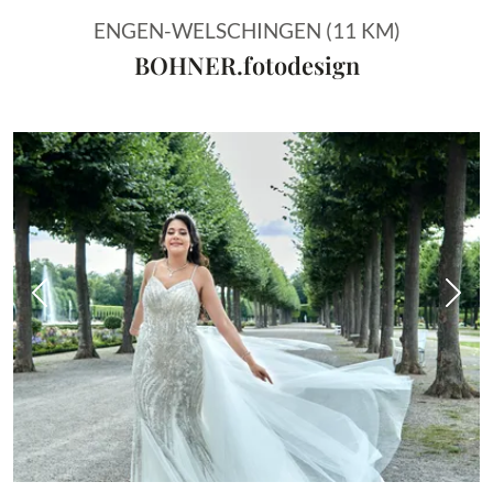
ENGEN-WELSCHINGEN (11 KM)
BOHNER.fotodesign
Vorheriges Bild
Näch