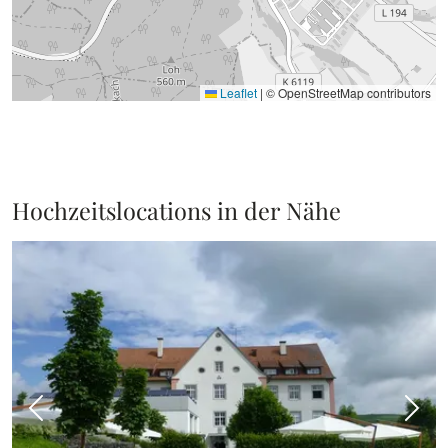
Leaflet
|
© OpenStreetMap contributors
Hochzeitslocations in der Nähe
Vorheriges Bild
Näch