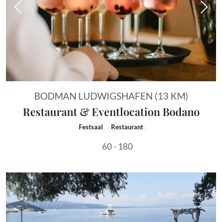
Vorheriges Bild
Näch
BODMAN LUDWIGSHAFEN (13 KM)
Restaurant & Eventlocation Bodano
Festsaal
Restaurant
60 - 180