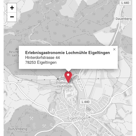
+
−
×
Erlebnisgastronomie Lochmühle Eigeltingen
Hinterdorfstrasse 44
78253 Eigeltingen