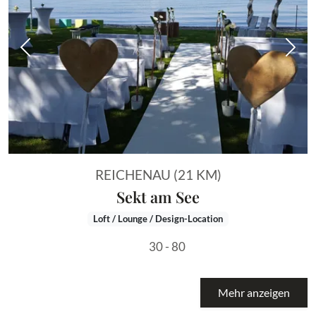
Vorheriges Bild
Näch
REICHENAU (21 KM)
Sekt am See
Loft / Lounge / Design-Location
30 - 80
Mehr anzeigen