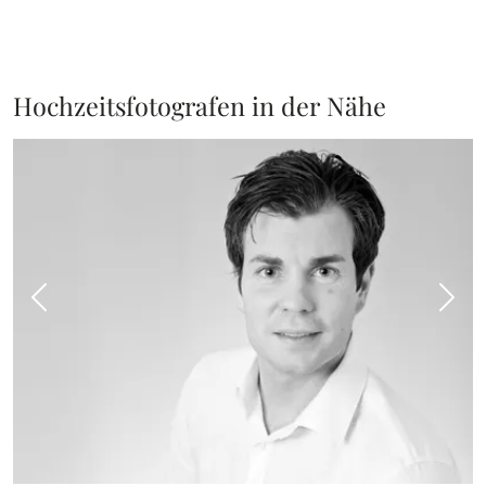
Hochzeitsfotografen in der Nähe
Vorheriges Bild
Näch