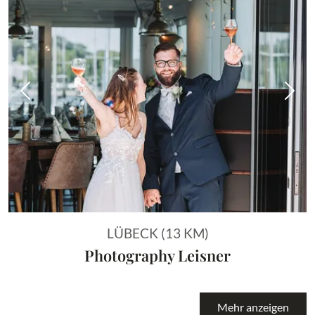
Vorheriges Bild
Näch
LÜBECK (13 KM)
Photography Leisner
Mehr anzeigen