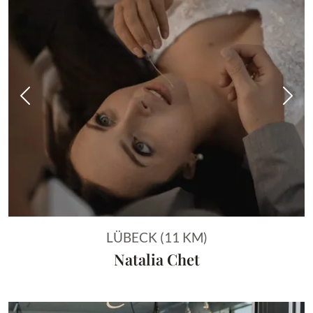
Vorheriges Bild
Näch
LÜBECK (11 KM)
Natalia Chet