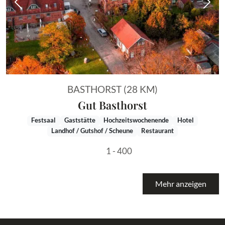
Vorheriges Bild
Näch
BASTHORST (28 KM)
Gut Basthorst
Festsaal
Gaststätte
Hochzeitswochenende
Hotel
Landhof / Gutshof / Scheune
Restaurant
1 - 400
Mehr anzeigen