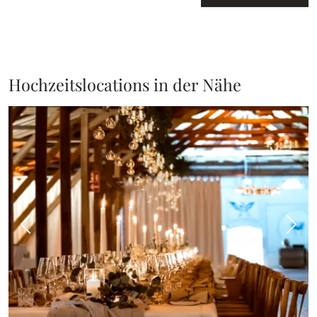
Hochzeitslocations in der Nähe
Vorheriges Bild
Näch