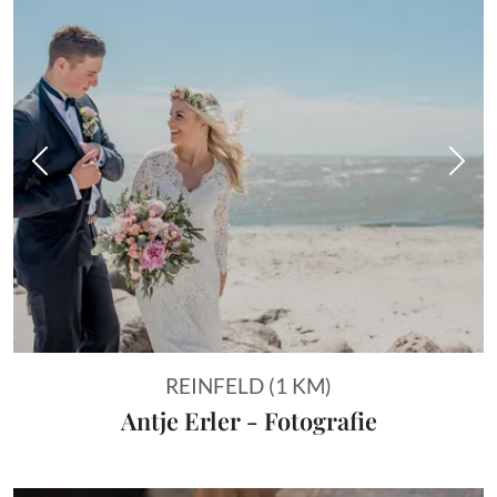
Vorheriges Bild
Näch
REINFELD (1 KM)
Antje Erler - Fotografie