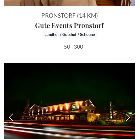
PRONSTORF (14 KM)
Gute Events Pronstorf
Landhof / Gutshof / Scheune
50 - 300
Vorheriges Bild
Näch