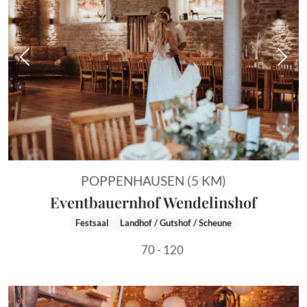
Vorheriges Bild
Näch
POPPENHAUSEN (5 KM)
Eventbauernhof Wendelinshof
Festsaal
Landhof / Gutshof / Scheune
70 - 120