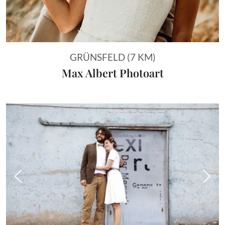
GRÜNSFELD (7 KM)
Max Albert Photoart
Vorheriges Bild
Näch