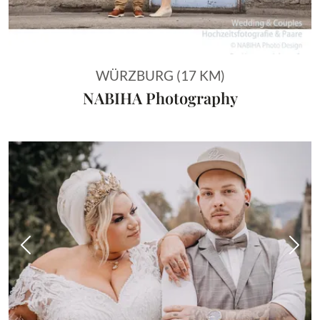
WÜRZBURG (17 KM)
NABIHA Photography
Vorheriges Bild
Näch