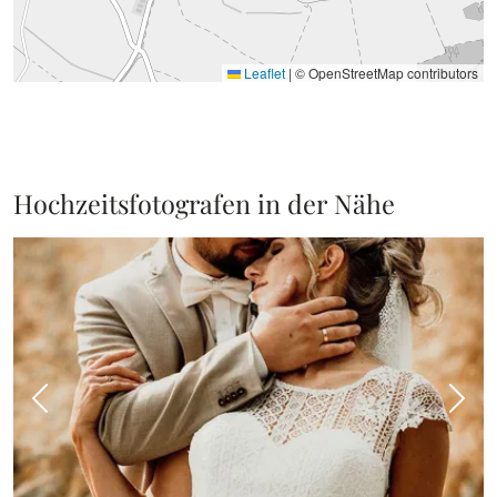
Leaflet
|
© OpenStreetMap contributors
Hochzeitsfotografen in der Nähe
Vorheriges Bild
Näch