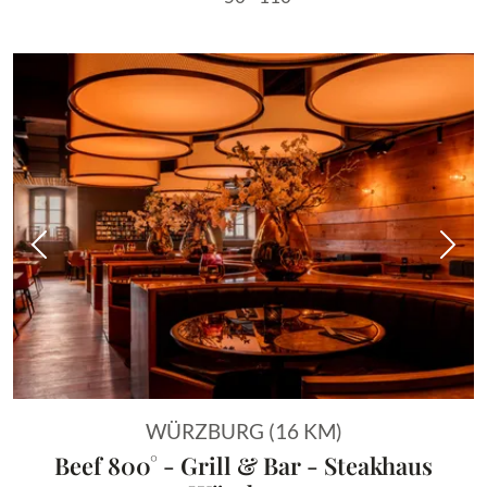
Vorheriges Bild
Näch
WÜRZBURG (16 KM)
Beef 800° - Grill & Bar - Steakhaus