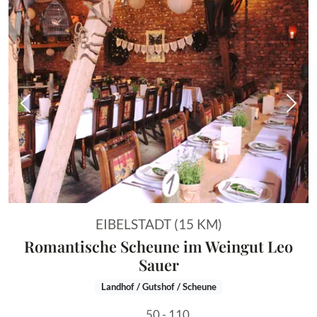
Vorheriges Bild
Näch
EIBELSTADT (15 KM)
Romantische Scheune im Weingut Leo
Sauer
Landhof / Gutshof / Scheune
50 - 110