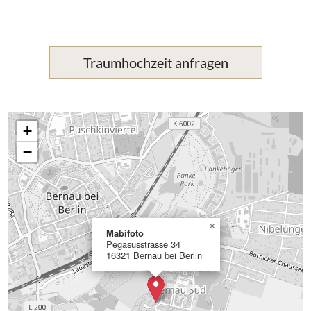
Traumhochzeit anfragen
+
−
×
Mabifoto
Pegasusstrasse 34
16321 Bernau bei Berlin