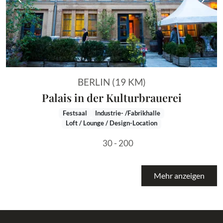
Vorheriges Bild
Näch
BERLIN (19 KM)
Palais in der Kulturbrauerei
Festsaal
Industrie- /Fabrikhalle
Loft / Lounge / Design-Location
30 - 200
Mehr anzeigen