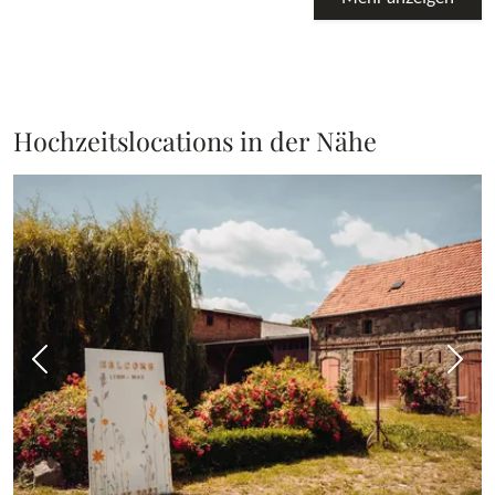
Hochzeitslocations in der Nähe
Vorheriges Bild
Näch