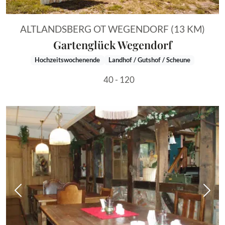
ALTLANDSBERG OT WEGENDORF (13 KM)
Gartenglück Wegendorf
Hochzeitswochenende
Landhof / Gutshof / Scheune
40 - 120
Vorheriges Bild
Näch