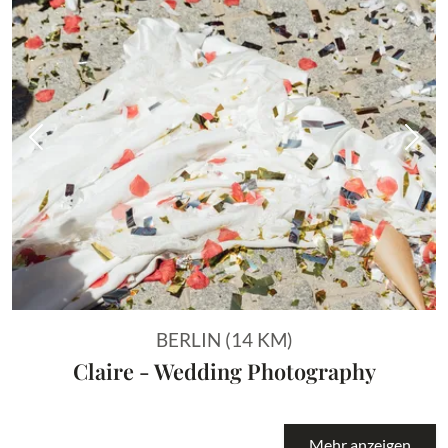
Vorheriges Bild
Näch
BERLIN (14 KM)
Claire - Wedding Photography
Mehr anzeigen