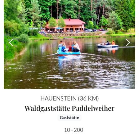
Vorheriges Bild
Näch
HAUENSTEIN (36 KM)
Waldgaststätte Paddelweiher
Gaststätte
10 - 200