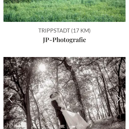
TRIPPSTADT (17 KM)
JP-Photografie
Vorheriges Bild
Näch