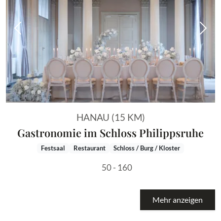
Vorheriges Bild
Näch
HANAU (15 KM)
Gastronomie im Schloss Philippsruhe
Festsaal
Restaurant
Schloss / Burg / Kloster
50 - 160
Mehr anzeigen