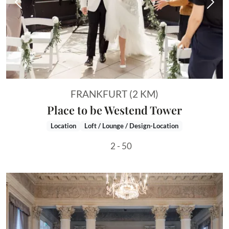
Vorheriges Bild
Näch
FRANKFURT (2 KM)
Place to be Westend Tower
Location
Loft / Lounge / Design-Location
2 - 50