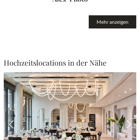
Mehr anzeigen
Hochzeitslocations in der Nähe
Vorheriges Bild
Näch