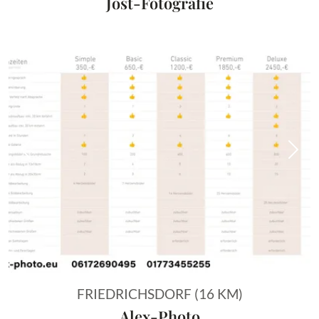
Jost-Fotografie
Vorheriges Bild
Näch
FRIEDRICHSDORF (16 KM)
Alex-Photo