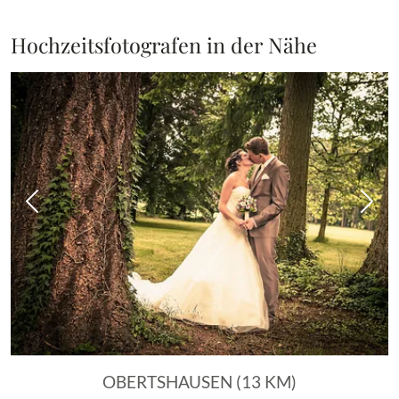
Hochzeitsfotografen in der Nähe
Vorheriges Bild
Näch
OBERTSHAUSEN (13 KM)