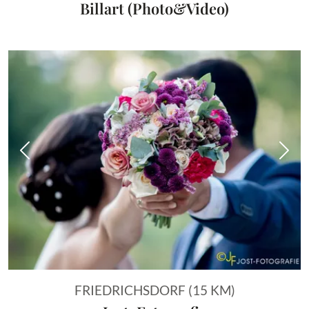
Billart (Photo&Video)
Vorheriges Bild
Näch
FRIEDRICHSDORF (15 KM)