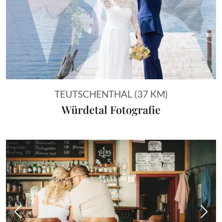
TEUTSCHENTHAL (37 KM)
Würdetal Fotografie
Vorheriges Bild
Näch