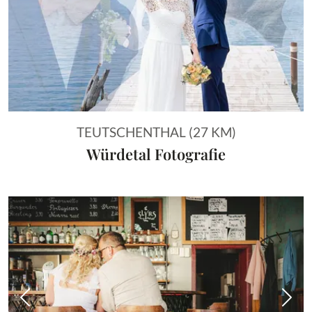
TEUTSCHENTHAL (27 KM)
Würdetal Fotografie
Vorheriges Bild
Näch