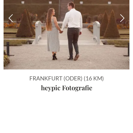
Vorheriges Bild
Näch
FRANKFURT (ODER) (16 KM)
heypic Fotografie