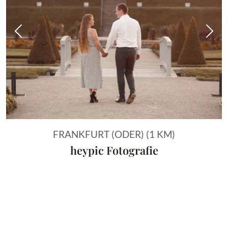
Vorheriges Bild
Näch
FRANKFURT (ODER) (1 KM)
heypic Fotografie