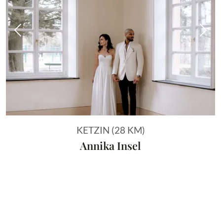
Vorheriges Bild
Näch
KETZIN (28 KM)
Annika Insel