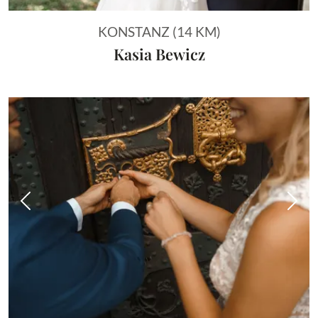
KONSTANZ (14 KM)
Kasia Bewicz
Vorheriges Bild
Näch