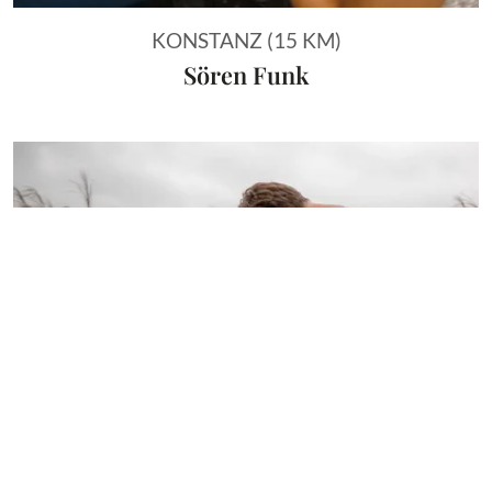
KONSTANZ (15 KM)
Sören Funk
Vorheriges Bild
Näch