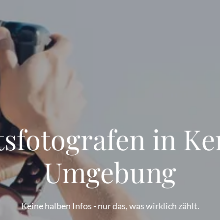
tsfotografen in K
Umgebung
Keine halben Infos - nur das, was wirklich zählt.