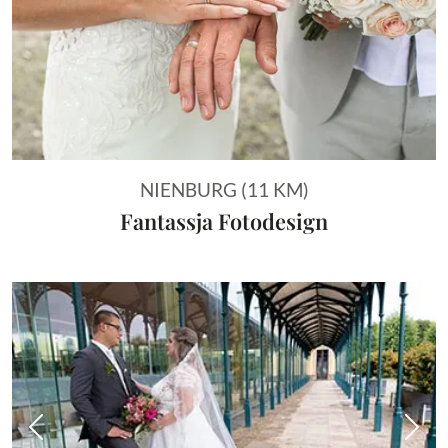
NIENBURG (11 KM)
Fantassja Fotodesign
Vorheriges Bild
Näch