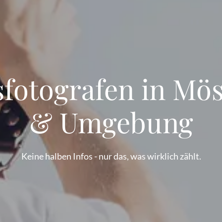
fotografen in Mö
& Umgebung
Keine halben Infos - nur das, was wirklich zählt.