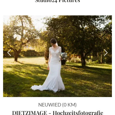
Vorheriges Bild
Näch
NEUWIED (0 KM)
DIETZIMAGE - Hochzeitsfotografie