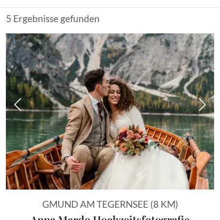
5 Ergebnisse gefunden
Vorheriges Bild
Näch
GMUND AM TEGERNSEE (8 KM)
Anna Mardo Hochzeitsfotografie