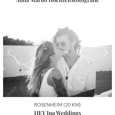
Vorheriges Bild
Näch
ROSENHEIM (20 KM)
HEY Ina Weddings