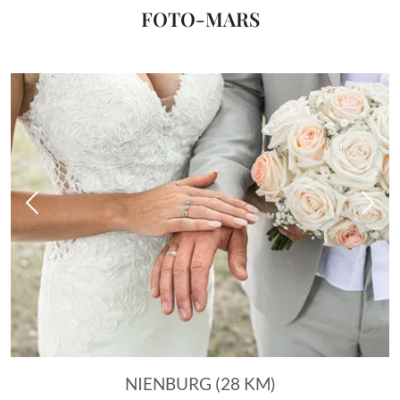
FOTO-MARS
Vorheriges Bild
Näch
NIENBURG (28 KM)