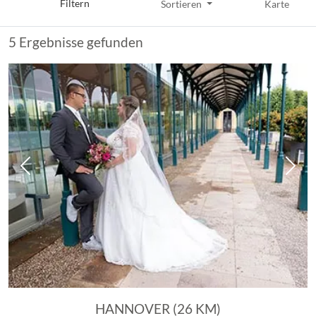
Filtern
Sortieren
Karte
5 Ergebnisse gefunden
Vorheriges Bild
Näch
HANNOVER (26 KM)