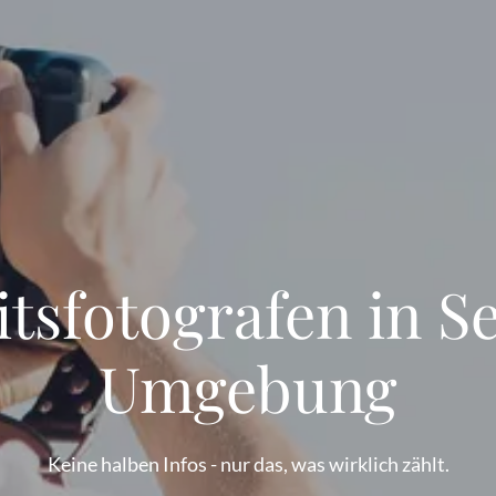
tsfotografen in 
Umgebung
Keine halben Infos - nur das, was wirklich zählt.