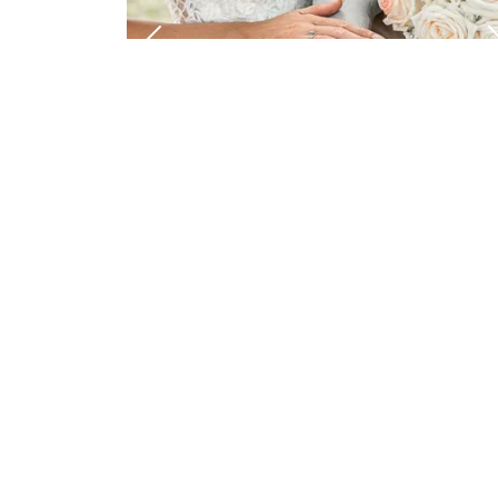
Vorheriges Bild
NIENBURG (18 KM)
Fantassja Fotodesign
FAQ