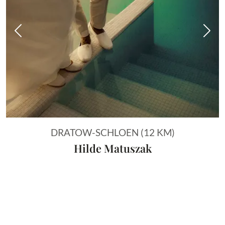
Vorheriges Bild
Näch
DRATOW-SCHLOEN (12 KM)
Hilde Matuszak