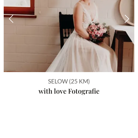
Vorheriges Bild
Näch
SELOW (25 KM)
with love Fotografie