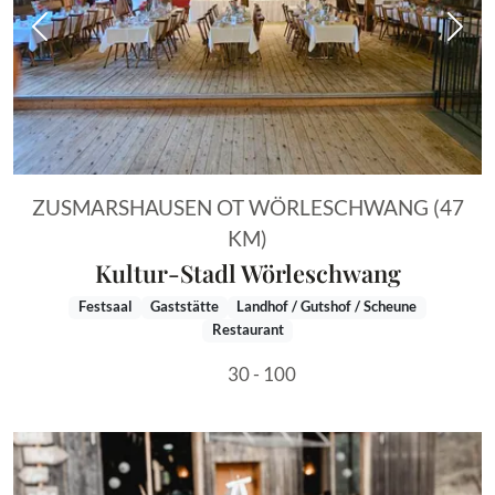
Vorheriges Bild
Näch
ZUSMARSHAUSEN OT WÖRLESCHWANG (47
KM)
Kultur-Stadl Wörleschwang
Festsaal
Gaststätte
Landhof / Gutshof / Scheune
Restaurant
30 - 100