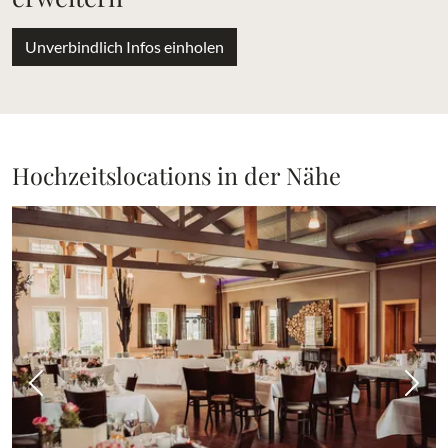
Unverbindlich Infos einholen
Hochzeitslocations in der Nähe
Vorheriges Bild
Näch