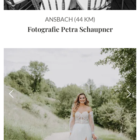
ANSBACH (44 KM)
Fotografie Petra Schaupner
Vorheriges Bild
Näch