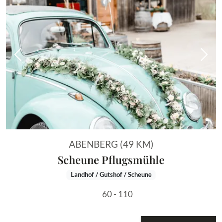
Vorheriges Bild
Näch
ABENBERG (49 KM)
Scheune Pflugsmühle
Landhof / Gutshof / Scheune
60 - 110