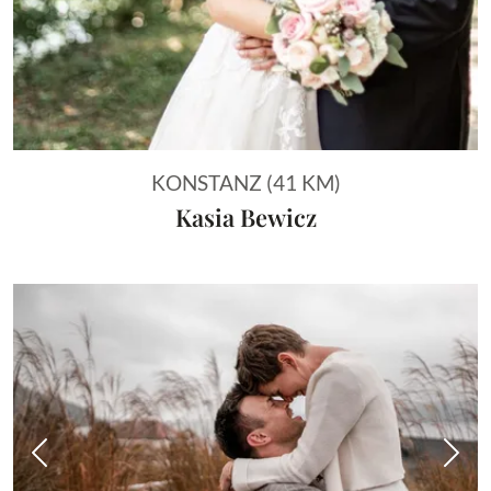
KONSTANZ (41 KM)
Kasia Bewicz
Vorheriges Bild
Näch