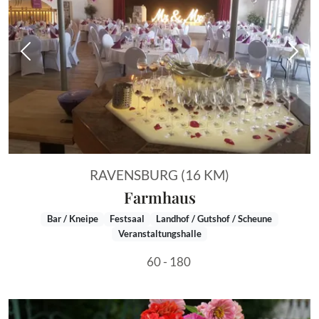
Vorheriges Bild
Näch
RAVENSBURG (16 KM)
Farmhaus
Bar / Kneipe
Festsaal
Landhof / Gutshof / Scheune
Veranstaltungshalle
60 - 180