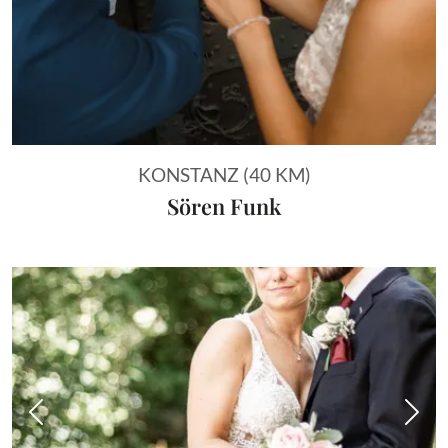
KONSTANZ (40 KM)
Sören Funk
Vorheriges Bild
Näch