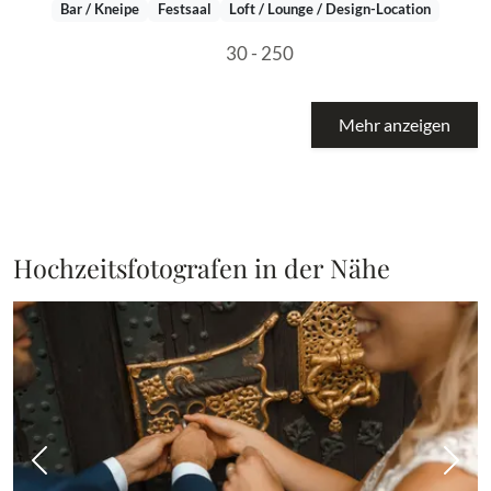
Bar / Kneipe
Festsaal
Loft / Lounge / Design-Location
30 - 250
Mehr anzeigen
Hochzeitsfotografen in der Nähe
Vorheriges Bild
Näch