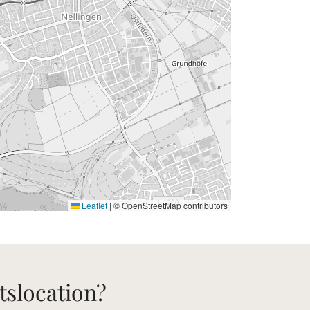
Leaflet
|
© OpenStreetMap contributors
tslocation?