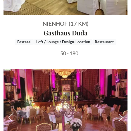
NIENHOF (17 KM)
Gasthaus Duda
Festsaal
Loft / Lounge / Design-Location
Restaurant
50 - 180
Vorheriges Bild
Näch