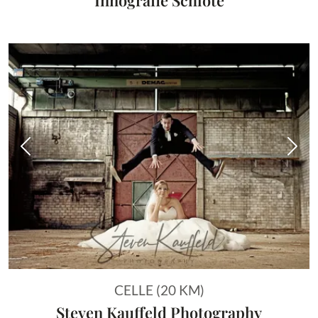
Vorheriges Bild
Näch
CELLE (20 KM)
Steven Kauffeld Photography