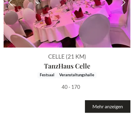
Vorheriges Bild
Näch
CELLE (21 KM)
TanzHaus Celle
Festsaal
Veranstaltungshalle
40 - 170
Mehr anzeigen