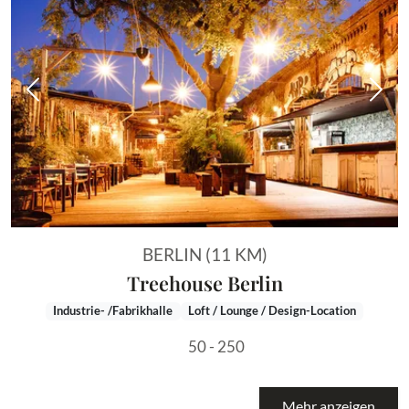
Vorheriges Bild
Näch
BERLIN (11 KM)
Treehouse Berlin
Industrie- /Fabrikhalle
Loft / Lounge / Design-Location
50 - 250
Mehr anzeigen