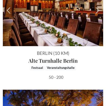
Vorheriges Bild
Näch
BERLIN (10 KM)
Alte Turnhalle Berlin
Festsaal
Veranstaltungshalle
50 - 200