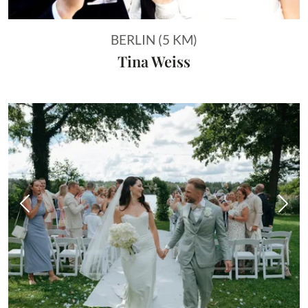
BERLIN (5 KM)
Tina Weiss
Vorheriges Bild
Näch