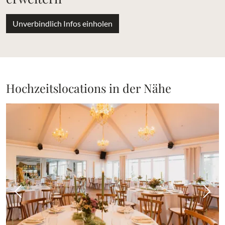
Unverbindlich Infos einholen
Hochzeitslocations in der Nähe
Vorheriges Bild
Näch