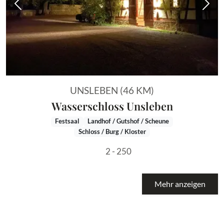
Vorheriges Bild
Näch
UNSLEBEN (46 KM)
Wasserschloss Unsleben
Festsaal
Landhof / Gutshof / Scheune
Schloss / Burg / Kloster
2 - 250
Mehr anzeigen