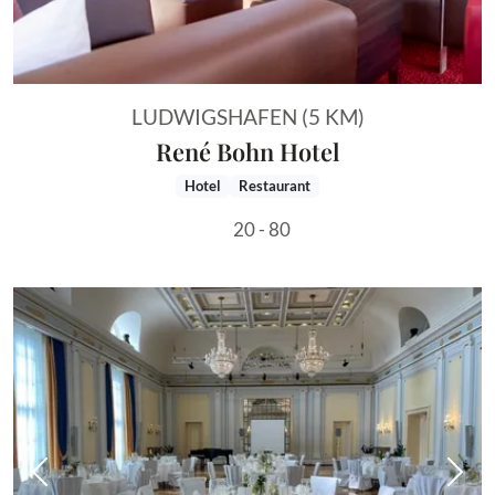
LUDWIGSHAFEN (5 KM)
René Bohn Hotel
Hotel
Restaurant
20 - 80
Vorheriges Bild
Näch