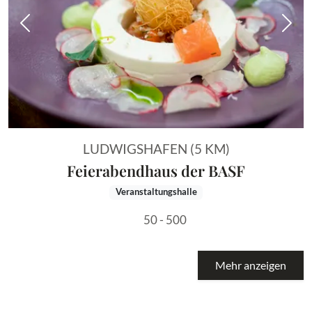
Vorheriges Bild
Näch
LUDWIGSHAFEN (5 KM)
Feierabendhaus der BASF
Veranstaltungshalle
50 - 500
Mehr anzeigen