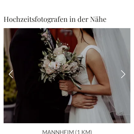
Hochzeitsfotografen in der Nähe
Vorheriges Bild
Näch
MANNHEIM (1 KM)