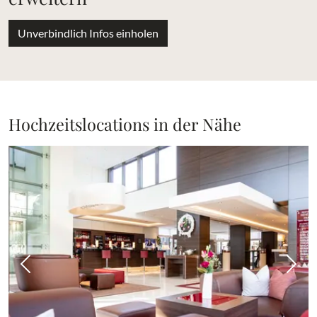
Unverbindlich Infos einholen
Hochzeitslocations in der Nähe
Vorheriges Bild
Näch