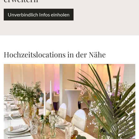
Unverbindlich Infos einholen
Hochzeitslocations in der Nähe
Vorheriges Bild
Näch