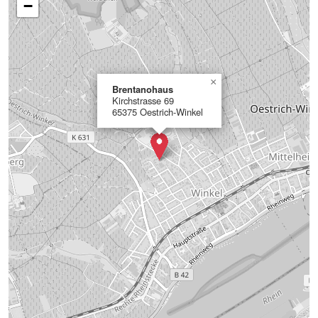
−
×
Brentanohaus
Kirchstrasse 69
65375 Oestrich-Winkel