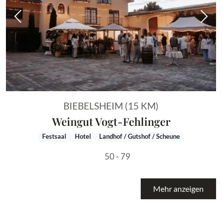
Vorheriges Bild
Näch
BIEBELSHEIM (15 KM)
Weingut Vogt-Fehlinger
Festsaal
Hotel
Landhof / Gutshof / Scheune
50 - 79
Mehr anzeigen