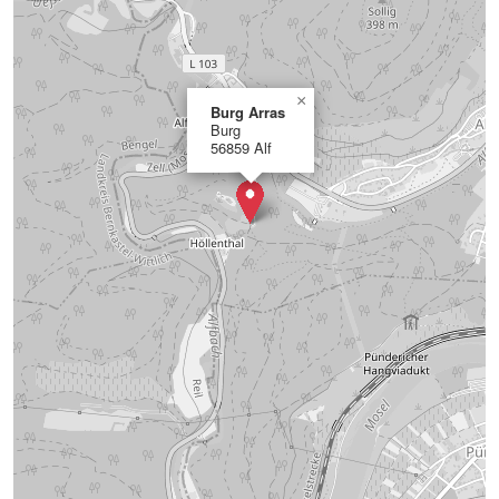
×
Burg Arras
Burg
56859 Alf