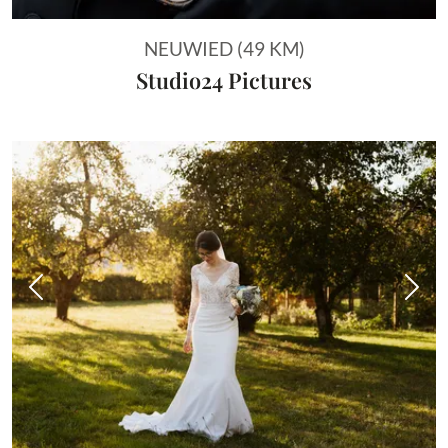
NEUWIED (49 KM)
Studio24 Pictures
Vorheriges Bild
Näch