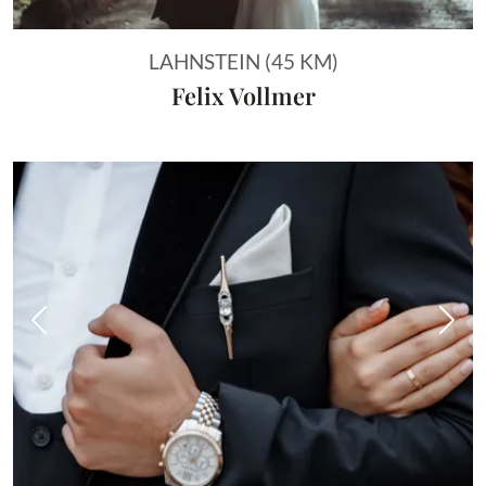
LAHNSTEIN (45 KM)
Felix Vollmer
Vorheriges Bild
Näch