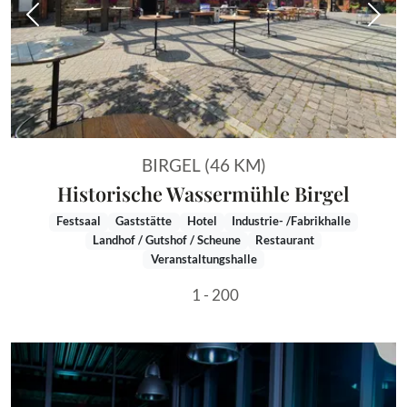
Vorheriges Bild
Näch
BIRGEL (46 KM)
Historische Wassermühle Birgel
Festsaal
Gaststätte
Hotel
Industrie- /Fabrikhalle
Landhof / Gutshof / Scheune
Restaurant
Veranstaltungshalle
1 - 200