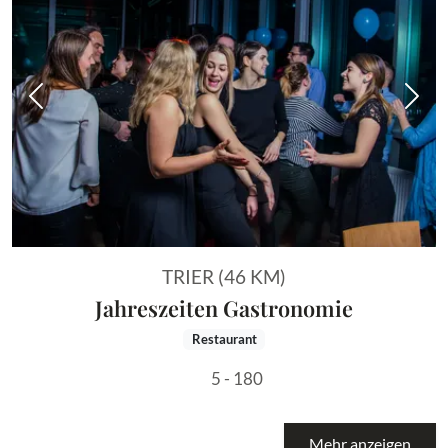
Vorheriges Bild
Näch
TRIER (46 KM)
Jahreszeiten Gastronomie
Restaurant
5 - 180
Mehr anzeigen