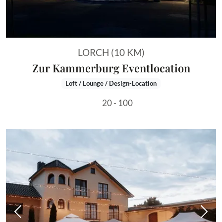
LORCH (10 KM)
Zur Kammerburg Eventlocation
Loft / Lounge / Design-Location
20 - 100
Vorheriges Bild
Näch