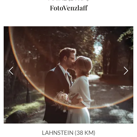
FotoVenzlaff
Vorheriges Bild
Näch
LAHNSTEIN (38 KM)