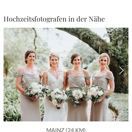
Hochzeitsfotografen in der Nähe
Vorheriges Bild
Näch
MAINZ (24 KM)