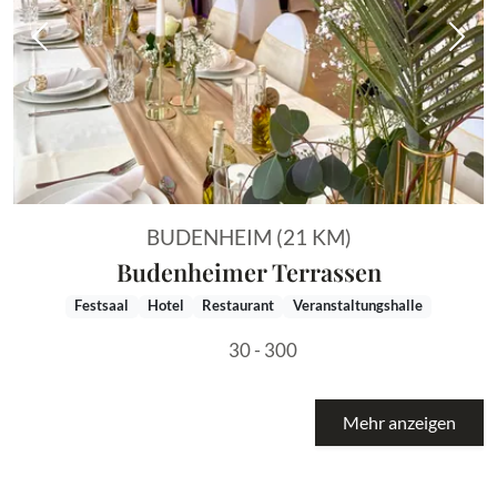
Vorheriges Bild
Näch
BUDENHEIM (21 KM)
Budenheimer Terrassen
Festsaal
Hotel
Restaurant
Veranstaltungshalle
30 - 300
Mehr anzeigen