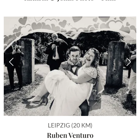
Vorheriges Bild
Näch
LEIPZIG (20 KM)
Ruben Venturo