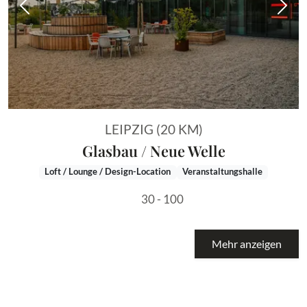
Vorheriges Bild
Näch
LEIPZIG (20 KM)
Glasbau / Neue Welle
Loft / Lounge / Design-Location
Veranstaltungshalle
30 - 100
Mehr anzeigen