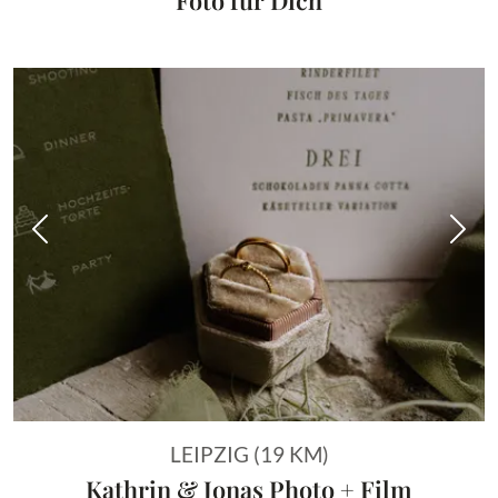
Vorheriges Bild
Näch
LEIPZIG (19 KM)
Kathrin & Jonas Photo + Film