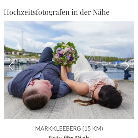
Hochzeitsfotografen in der Nähe
Vorheriges Bild
Näch
MARKKLEEBERG (15 KM)
Foto für Dich