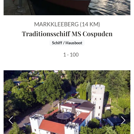
MARKKLEEBERG (14 KM)
Traditionsschiff MS Cospuden
Schiff / Hausboot
1 - 100
Vorheriges Bild
Näch