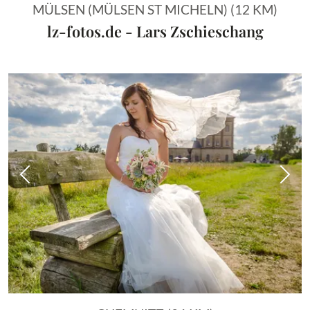
MÜLSEN (MÜLSEN ST MICHELN) (12 KM)
lz-fotos.de - Lars Zschieschang
Vorheriges Bild
Näch