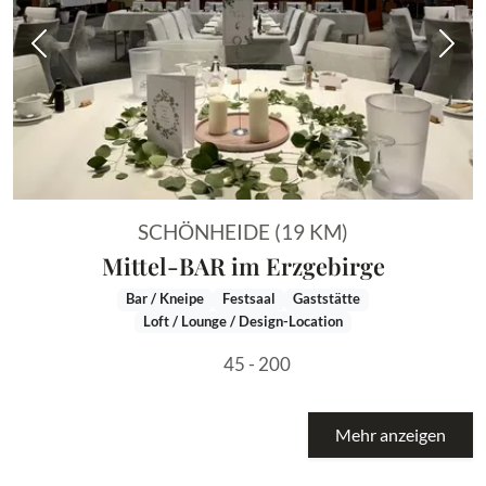
Vorheriges Bild
Näch
SCHÖNHEIDE (19 KM)
Mittel-BAR im Erzgebirge
Bar / Kneipe
Festsaal
Gaststätte
Loft / Lounge / Design-Location
45 - 200
Mehr anzeigen