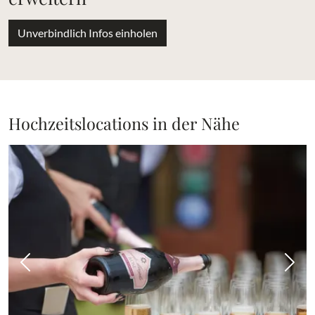
Unverbindlich Infos einholen
Hochzeitslocations in der Nähe
Vorheriges Bild
Näch