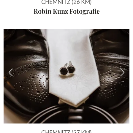
CHEMNITZ (26 KM)
Robin Kunz Fotografie
Vorheriges Bild
Näch
CHEMNITZ (27 KM)