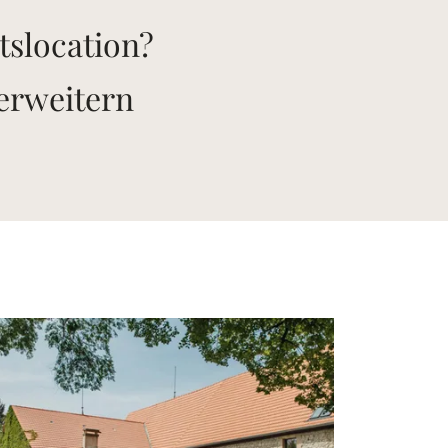
tslocation?
 erweitern