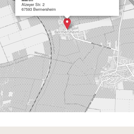
Alzeyer Str. 2
67593 Bermersheim