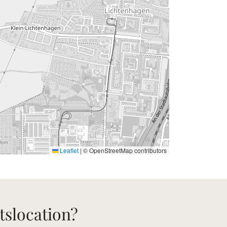
Leaflet
|
© OpenStreetMap contributors
tslocation?