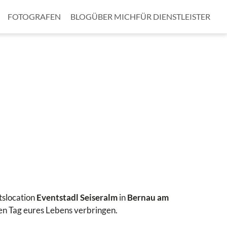
FOTOGRAFEN
BLOG
ÜBER MICH
FÜR DIENSTLEISTER
tslocation
Eventstadl Seiseralm
in
Bernau am
en Tag eures Lebens verbringen.