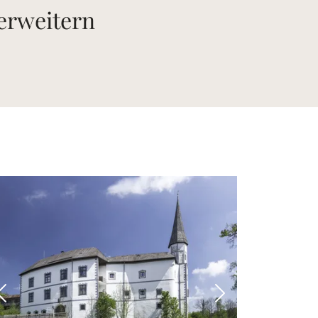
 erweitern
 Bild
Vorheriges Bild
Nächstes Bild