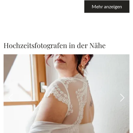
Mehr anzeigen
Hochzeitsfotografen in der Nähe
Vorheriges Bild
Näch