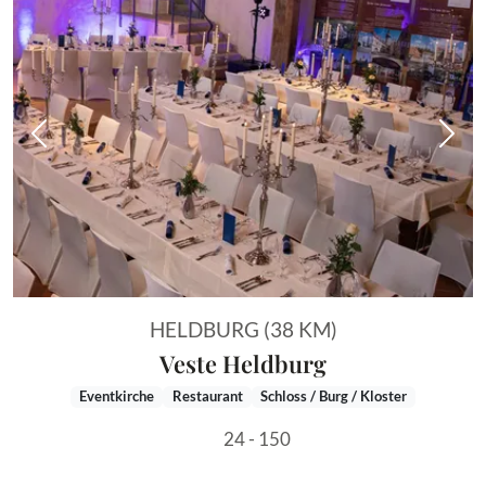
Vorheriges Bild
Näch
HELDBURG (38 KM)
Veste Heldburg
Eventkirche
Restaurant
Schloss / Burg / Kloster
24 - 150