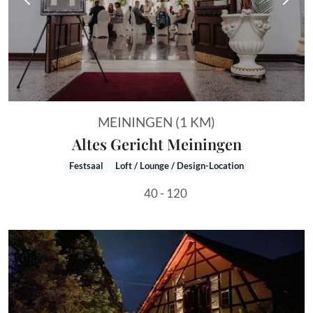
Vorheriges Bild
Näch
MEININGEN (1 KM)
Altes Gericht Meiningen
Festsaal
Loft / Lounge / Design-Location
40 - 120