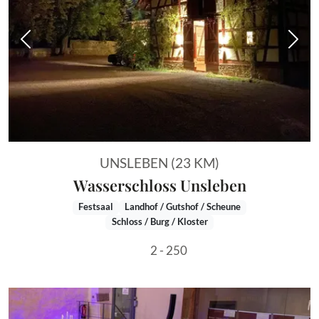
Vorheriges Bild
Näch
UNSLEBEN (23 KM)
Wasserschloss Unsleben
Festsaal
Landhof / Gutshof / Scheune
Schloss / Burg / Kloster
2 - 250