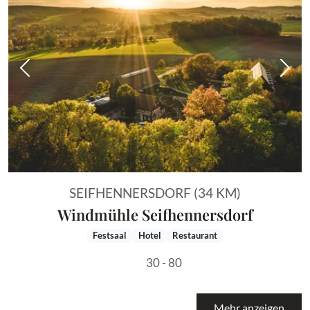
Vorheriges Bild
Näch
SEIFHENNERSDORF (34 KM)
Windmühle Seifhennersdorf
Festsaal
Hotel
Restaurant
30 - 80
Mehr anzeigen