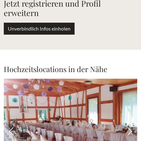
Jetzt registrieren und Profil
erweitern
Unverbindlich Infos einholen
Hochzeitslocations in der Nähe
Vorheriges Bild
Näch