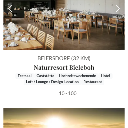
Vorheriges Bild
Näch
BEIERSDORF (32 KM)
Naturresort Bieleboh
Festsaal
Gaststätte
Hochzeitswochenende
Hotel
Loft / Lounge / Design-Location
Restaurant
10 - 100