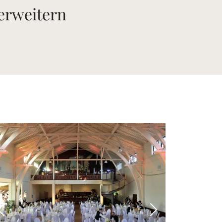
 erweitern
 Bild
Vorheriges Bild
Nächstes Bild