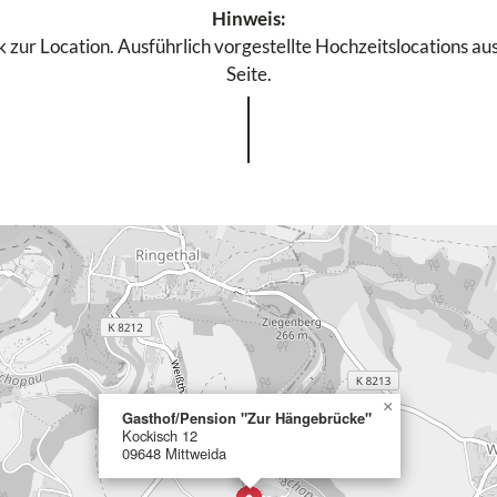
Hinweis:
 zur Location. Ausführlich vorgestellte Hochzeitslocations aus
Seite.
×
Gasthof/Pension "Zur Hängebrücke"
Kockisch 12
09648 Mittweida