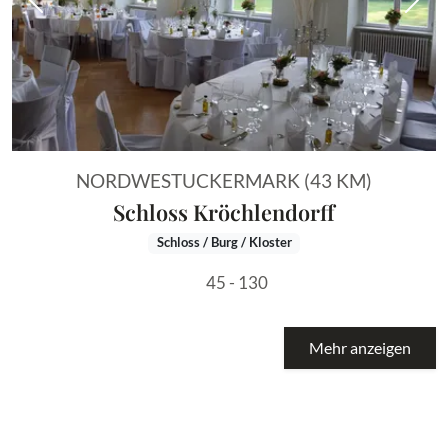
Vorheriges Bild
Näch
NORDWESTUCKERMARK (43 KM)
Schloss Kröchlendorff
Schloss / Burg / Kloster
45 - 130
Mehr anzeigen