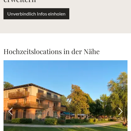
Unverbindlich Infos einholen
Hochzeitslocations in der Nähe
Vorheriges Bild
Näch