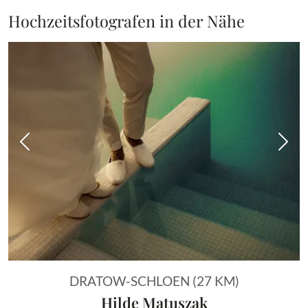
Hochzeitsfotografen in der Nähe
Vorheriges Bild
Näch
DRATOW-SCHLOEN (27 KM)
Hilde Matuszak