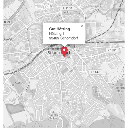
×
Gut Hötzing
Hötzing 1
93489 Schorndorf