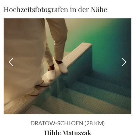
Hochzeitsfotografen in der Nähe
Vorheriges Bild
Näch
DRATOW-SCHLOEN (28 KM)
Hilde Matuszak