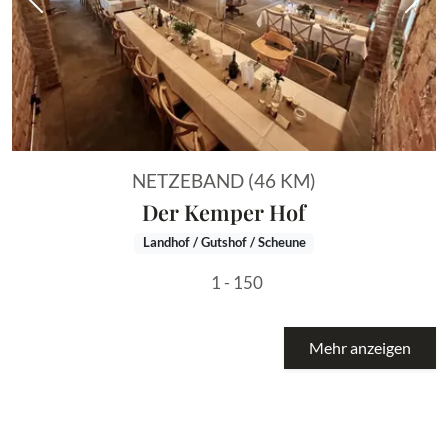
Vorheriges Bild
Näch
NETZEBAND (46 KM)
Der Kemper Hof
Landhof / Gutshof / Scheune
1 - 150
Mehr anzeigen