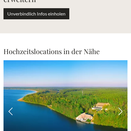
Unverbindlich Infos einholen
Hochzeitslocations in der Nähe
Vorheriges Bild
Näch